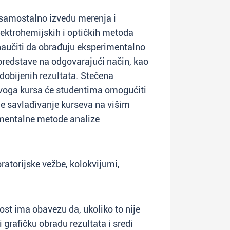
a samostalno izvedu merenja i
lektrohemijskih i optičkih metoda
 naučiti da obrađuju eksperimentalno
 predstave na odgovarajući način, kao
 dobijenih rezultata. Stečena
 ovoga kursa će studentima omogućiti
je savlađivanje kurseva na višim
umentalne metode analize
oratorijske vežbe, kolokvijumi,
st ima obavezu da, ukoliko to nije
 grafičku obradu rezultata i sredi