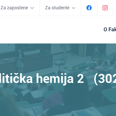
Za zaposlene
Za studente
O Fak
litička hemija 2 (30