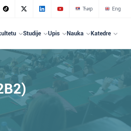
Ћир
Eng
ultetu
Studije
Upis
Nauka
Katedre
2B2)