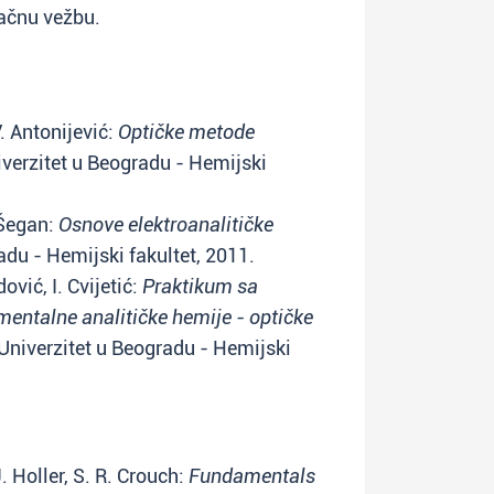
načnu vežbu.
. Antonijević:
Optičke metode
iverzitet u Beogradu - Hemijski
 Šegan:
Osnove elektroanalitičke
adu - Hemijski fakultet, 2011.
ović, I. Cvijetić:
Praktikum sa
mentalne analitičke hemije - optičke
 Univerzitet u Beogradu - Hemijski
. Holler, S. R. Crouch:
Fundamentals