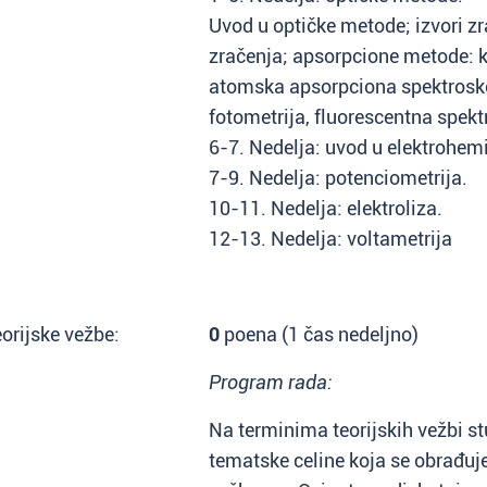
Uvod u optičke metode; izvori z
zračenja; apsorpcione metode: ko
atomska apsorpciona spektrosk
fotometrija, fluorescentna spekt
6-7. Nedelja: uvod u elektrohem
7-9. Nedelja: potenciometrija.
10-11. Nedelja: elektroliza.
12-13. Nedelja: voltametrija
orijske vežbe:
0
poena (1 čas nedeljno)
Program rada:
Na terminima teorijskih vežbi st
tematske celine koja se obrađuj