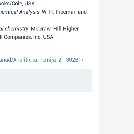
rooks/Cole, USA.
hemical Analysis
, W. H. Freeman and
al chemistry
, McGraw-Hill Higher
l Companies, Inc. USA.
tjanad/Analiticka_hemija_2--302B1/