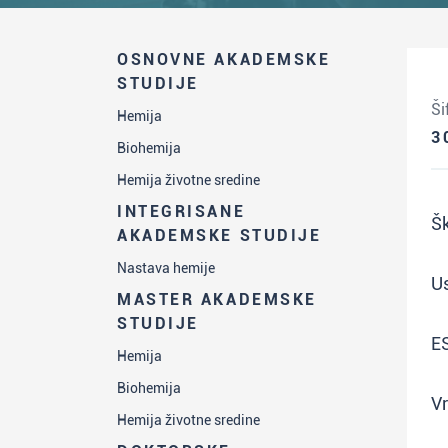
OSNOVNE AKADEMSKE
STUDIJE
Ši
Hemija
3
Biohemija
Hemija životne sredine
INTEGRISANE
Šk
AKADEMSKE STUDIJE
Nastava hemije
Us
MASTER AKADEMSKE
STUDIJE
E
Hemija
Biohemija
Vr
Hemija životne sredine