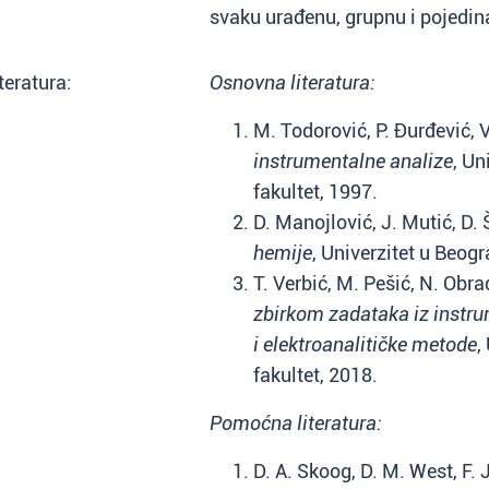
svaku urađenu, grupnu i pojedi
teratura:
Osnovna literatura:
M. Todorović, P. Đurđević, V
instrumentalne analize
, Un
fakultet, 1997.
D. Manojlović, J. Mutić, D.
hemije
, Univerzitet u Beogr
T. Verbić, M. Pešić, N. Obrad
zbirkom zadataka iz instru
i elektroanalitičke metode
,
fakultet, 2018.
Pomoćna literatura:
D. A. Skoog, D. M. West, F. J