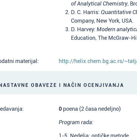
of Analytical Chemistry
, B
D. C. Harris:
Quantitative C
Company, New York, USA.
D. Harvey:
Modern analytic
Education, The McGraw-Hil
datni materijal:
http://helix.chem.bg.ac.rs/~ta
ASTAVNE OBAVEZE I NAČIN OCENJIVANJA
redavanja:
0
poena (2 časa nedeljno)
Program rada:
1-5. Nedelja: optičke metode.