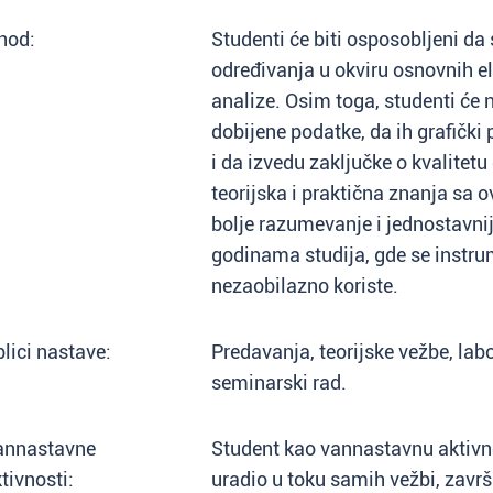
hod:
Studenti će biti osposobljeni d
određivanja u okviru osnovnih e
analize. Osim toga, studenti će
dobijene podatke, da ih grafički
i da izvedu zaključke o kvalitetu
teorijska i praktična znanja sa
bolje razumevanje i jednostavni
godinama studija, gde se instr
nezaobilazno koriste.
lici nastave:
Predavanja, teorijske vežbe, lab
seminarski rad.
annastavne
Student kao vannastavnu aktivno
tivnosti:
uradio u toku samih vežbi, završi