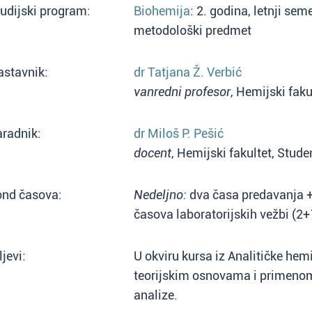
udijski program:
Biohemija
: 2. godina, letnji sem
metodološki predmet
astavnik:
dr Tatjana Ž. Verbić
vanredni profesor
, Hemijski faku
radnik:
dr Miloš P. Pešić
docent
, Hemijski fakultet, Stud
ond časova:
Nedeljno:
dva časa predavanja + 
časova laboratorijskih vežbi (2
ljevi:
U okviru kursa iz Analitičke hem
teorijskim osnovama i primenom
analize.