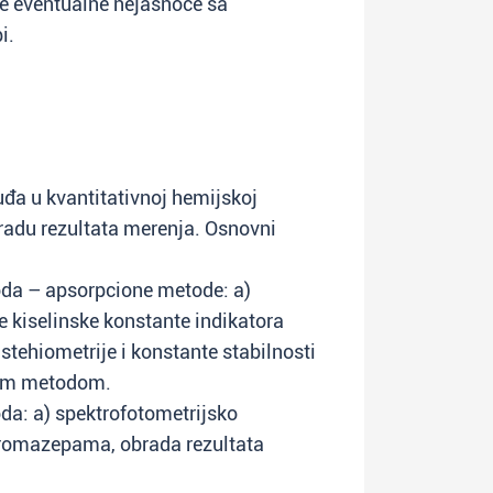
e eventualne nejasnoće sa
i.
uđa u kvantitativnoj hemijskoj
radu rezultata merenja. Osnovni
oda – apsorpcione metode: a)
e kiselinske konstante indikatora
stehiometrije i konstante stabilnosti
vom metodom.
da: a) spektrofotometrijsko
 bromazepama, obrada rezultata