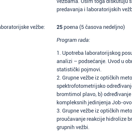
vežbama. Osim toga diskutuju s
predavanja i laboratorijskih vežb
boratorijske vežbe:
25
poena (5 časova nedeljno)
Program rada:
1. Upotreba laboratorijskog pos
analizi – podsećanje. Uvod u ob
statistički pojmovi.
2. Grupne vežbe iz optičkih met
spektrofotometrijsko određivanj
bromtimol plavo, b) određivanje 
kompleksnih jedinjenja Job-o
3. Grupne vežbe iz optičkih meto
proučavanje reakcije hidrolize
grupnih vežbi.