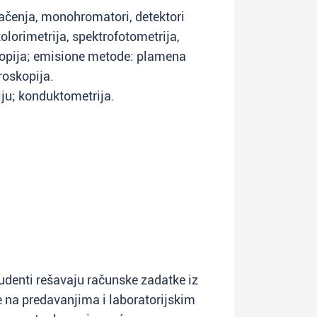
račenja, monohromatori, detektori
lorimetrija, spektrofotometrija,
opija; emisione metode: plamena
roskopija.
iju; konduktometrija.
udenti rešavaju računske zadatke iz
e na predavanjima i laboratorijskim