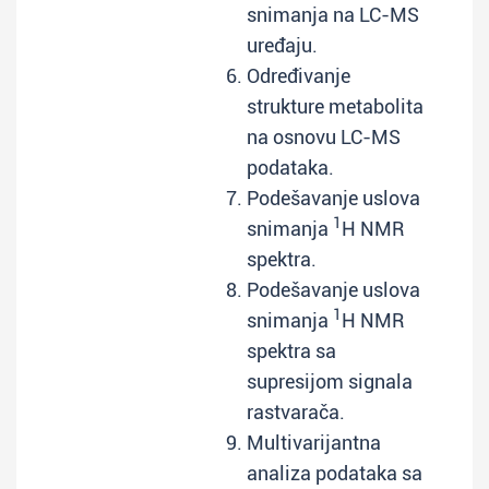
snimanja na LC-MS
uređaju.
Određivanje
strukture metabolita
na osnovu LC-MS
podataka.
Podešavanje uslova
1
snimanja
H NMR
spektra.
Podešavanje uslova
1
snimanja
H NMR
spektra sa
supresijom signala
rastvarača.
Multivarijantna
analiza podataka sa