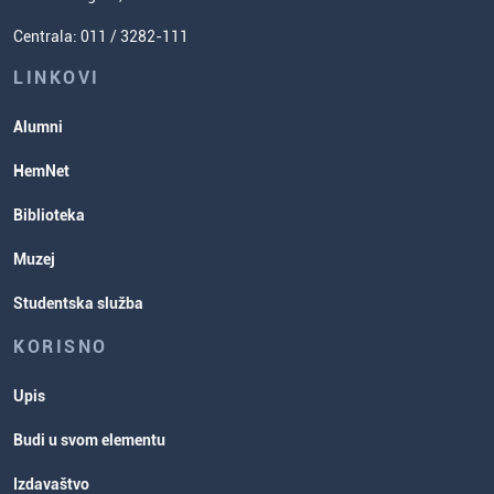
Usavršavanje za nastavnike hemije
Zadaci za spremanje prijemnog
Centrala: 011 / 3282-111
Poverenik za ravnopravnost
ispita
Studentske organizacije
LINKOVI
Studentska služba
Alumni
Rasporedi aktivnosti i ispitni rokovi
HemNet
Biblioteka
Muzej
Studentska služba
KORISNO
Upis
Budi u svom elementu
Izdavaštvo