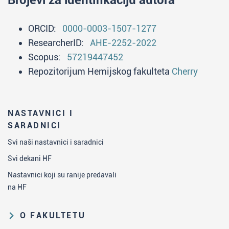
Brojevi za identifikaciju autora
ORCID:
0000-0003-1507-1277
ResearcherID:
AHE-2252-2022
Scopus:
57219447452
Repozitorijum Hemijskog fakulteta
Cherry
NASTAVNICI I
SARADNICI
Svi naši nastavnici i saradnici
Svi dekani HF
Nastavnici koji su ranije predavali
na HF
O FAKULTETU