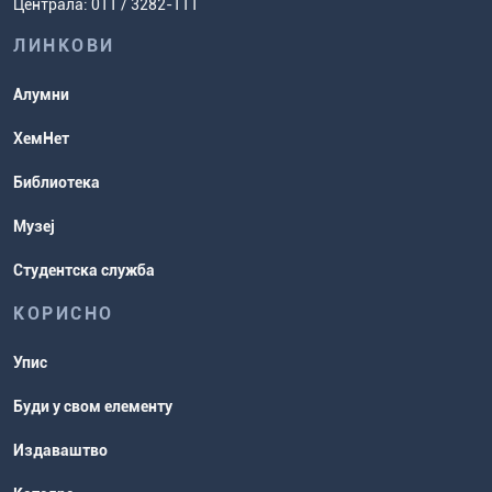
Централа: 011 / 3282-111
испита
хемије
ЛИНКОВИ
Повереник за равноправност
Студентске организације
Алумни
Студентска служба
ХемНет
Распореди активности и испитни
Библиотека
рокови
Музеј
Студентска служба
КОРИСНО
Упис
Буди у свом елементу
Издаваштво