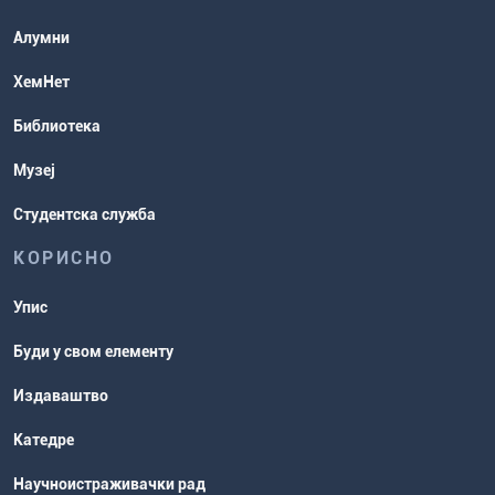
Студентске организације
Алумни
Студентска служба
ХемНет
Распореди активности и испитни
Библиотека
рокови
Музеј
Студентска служба
КОРИСНО
Упис
Буди у свом елементу
Издаваштво
Катедре
Научноистраживачки рад