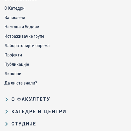
О Катедри
Запослени
Настава и бодови
Истраживачке групе
Лабораторије и опрема
Пројекти
Публикације
Линкови
Да ли сте знали?
О ФАКУЛТЕТУ
Образовна и научна делатност
КАТЕДРЕ И ЦЕНТРИ
Организациона и управљачка
Катедра за аналитичку хемију
СТУДИЈЕ
структура
Катедра за биохемију