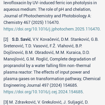
levofloxacin by UV-induced ferric ion photolysis in
aqueous medium: The role of pH and chelation,
Journal of Photochemistry and Photobiology A:
Chemistry 467 (2025) 116470.
https://doi.org/10.1016/j.jphotochem.2025.116470
.
[2]
S.D. Savić
, V.V. Kovačević, D.M. Stanković, G.B.
Sretenović, T.D. Vasović, F.Ž. Vlahović, B.P.
Dojčinović, B.M. Obradović, M.M. Kuraica, D.D.
Manojlović, G.M. Roglić, Complete degradation of
propranolol by a water falling film non-thermal
plasma reactor: The effects of input power and
plasma gases on transformation pathway, Chemical
Engineering Journal 497 (2024) 154685.
https://doi.org/10.1016/j.cej.2024.154685
.
[3] M. Zdravković, V. Grekulović, J. Suljagić, D.