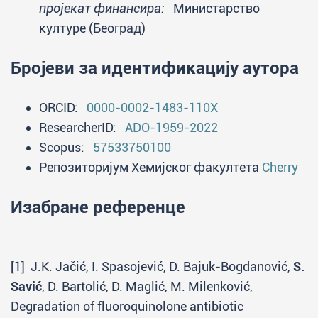
пројекат финансира:
Министарство
културе (Београд)
Бројеви за идентификацију аутора
ORCID:
0000-0002-1483-110X
ResearcherID:
ADO-1959-2022
Scopus:
57533750100
Репозиторијум Хемијског факултета
Cherry
Изабране референце
[1] J.K. Jačić, I. Spasojević, D. Bajuk-Bogdanović,
S.
Savić
, D. Bartolić, D. Maglić, M. Milenković,
Degradation of fluoroquinolone antibiotic