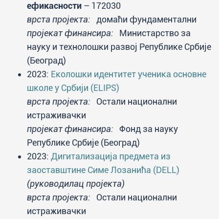
ефикасности
– 172030
врста пројекта:
домаћи фундаментални
пројекат финансира:
Министарство за
науку и технолошки развој Републике Србије
(Београд)
2023:
Еколошки идентитет ученика основнe
школe у Србији (ELIPS)
врста пројекта:
Остали национални
истраживачки
пројекат финансира:
Фонд за науку
Републике Србије (Београд)
2023:
Дигитализација предмета из
заоставштине Симе Лозанића (DELL)
(руководилац пројекта)
врста пројекта:
Остали национални
истраживачки