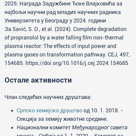
2025: Награда Задужбине Ђоке Влајковића за
најбољи научни рад младих научних радника
Универзитета у Београду у 2024. години
За Savić, S. D., et al. (2024). Complete degradation
of propranolol by a water falling film non-thermal
plasma reactor: The effects of input power and
plasma gases on transformation pathway. CEJ, 497,
154685. https://doi.org/10.1016/j.cej.2024.154685
Остале активности
Члан следећих научних друштава:
Српско хемијско друштво
од 10. 1. 2018. -
Секција за хемију животне средине.
Национални комитет Међународног савета
музеја - Србија
од 1. 1. 2020. - Комитет за