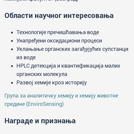
Области научног интересовања
Технологије пречишћавања воде
Унапређени оксидациони процеси
Уклањање органских загађујућих супстанци
из воде
HPLC детекција и квантификација малих
органских молекула
Развој хемије кроз историју
Група за аналитичку хемију и хемију животне
средине (EnviroSensing)
Награде и признања