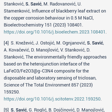
Stanković,
S. Savić
, M. Radovanović, U.
Stamenković, Influence of blackberry leaf extract on
the copper corrosion behaviour in 0.5 M NaCl,
Bioelectrochemistry 151 (2023) 108401.
https://doi.org/10.1016/j.bioelechem.2023.108401
.
[4] S. Knežević, J. Ostojić, M. Ognjanović,
S. Savić
,
A. Kovačević, D. Manojlović, V. Stanković, D.
Stanković, The environmentally friendly approaches
based on the heterojunction interface of the
LaFeO3/Fe2O3@g-C3N4 composite for the
disposable and laboratory sensing of triclosan,
Science of The Total Environment 857 (2023)
159250.
https://doi.org/10.1016/j.scitotenv.2022.159250
.
[5]
S. Savić
, G. Roglić, B. Dojčinović, D. Manojlović,