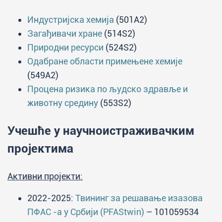
Индустријска хемија
(501A2)
Загађивачи хране
(514S2)
Природни ресурси
(524S2)
Одабране области примењене хемије
(549A2)
Процена ризика по људско здравље и
животну средину
(553S2)
Учешће у научноистраживачким
пројектима
Активни пројекти:
2022-2025:
Твининг за решавање изазова
ПФАС -а у Србији (PFAStwin)
– 101059534