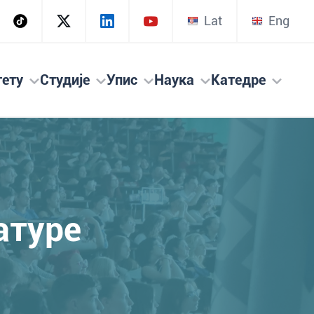
Lat
Eng
тету
Студије
Упис
Наука
Катедре
атуре