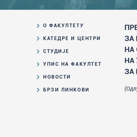
О ФАКУЛТЕТУ
ПР
Образовна и научна делатност
ЗА
КАТЕДРЕ И ЦЕНТРИ
Организациона и управљачка
НА
Катедра за аналитичку хемију
СТУДИЈЕ
структура
Катедра за биохемију
НА
Пут студирања на ХФ
Закон о високом образовању и
УПИС НА ФАКУЛТЕТ
Катедра за наставу хемије
прописи Факултета
ЗА
Основне и интегрисане академске
Резултати пријемних испита и
НОВОСТИ
Катедра за општу и неорганску
студије
Историја Факултета
ранг-листе
хемију
Све актуелне вести
(Одл
Мастер академске студије
Збирка великана српске хемије
БРЗИ ЛИНКОВИ
Конкурс за упис на основне и
Катедра за органску хемију
Конкурси и избори
Докторске академске студије
интегрисане академске студије
Репозиторијум Хемијског
Портал за запослене
Катедра за примењену хемију
2026/27, септембарски рок
факултета - Cherry
Докторати
Формирање компетенција
WebMail за запослене
Иновациони центар ХФ
наставника хемије
Конкурс за упис на мастер
Библиотека
Више о Факултету
Портал за студенте
академске студије 2025/26.
Центар за молекуларне науке о
Стари студијски програми
Издавачка делатност ХФ
WebMail за студенте
храни
Конкурс за упис на докторске
Студенти који су завршили ХФ
Јавне набавке