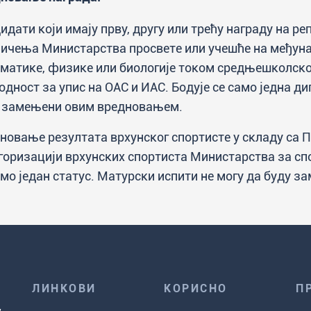
идати који имају прву, другу или трећу награду на 
ичења Министарства просвете или учешће на међуна
матике, физике или биологије током средњешколско
одност за упис на ОАС и ИАС. Бодује се само једна д
 замењени овим вредновањем.
новање резултата врхунског спортисте у складу са 
горизацији врхунских спортиста Министарства за спор
амо један статус. Матурски испити не могу да буду
ЛИНКОВИ
КОРИСНО
П