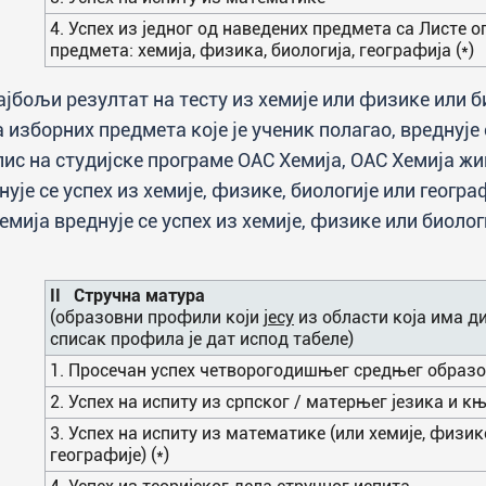
4. Успех из једног од наведених предмета са Листе
предмета: хемија, физика, биологија, географија (*)
Најбољи резултат на тесту из хемије или физике или б
а изборних предмета које је ученик полагао, вреднује 
пис на студијске програме ОАС Хемија, ОАС Хемија ж
нује се успех из хемије, физике, биологије или геогр
емија вреднује се успех из хемије, физике или биолог
II Стручна матура
(образовни профили који
јесу
из области која има д
списак профила је дат испод табеле)
1. Просечан успех четворогодишњег средњег образ
2. Успех на испиту из српског / матерњег језика и 
3. Успех на испиту из математике (или хемијe, физикe
географијe) (*)