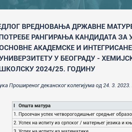
ЕДЛОГ ВРЕДНОВАЊА ДРЖАВНЕ МАТУР
 ПОТРЕБЕ РАНГИРАЊА КАНДИДАТА ЗА 
 ОСНОВНЕ АКАДЕМСКЕ И ИНТЕГРИСАНЕ
 УНИВЕРЗИТЕТУ У БЕОГРАДУ - ХЕМИЈ
 ШКОЛСКУ 2024/25. ГОДИНУ
ука Проширеног деканског колегијума од 24. 3. 2023.
I Општа матура
1. Просечан успех четворогодишњег средњег образ
2. Успех на испиту из српског / матерњег језика и 
3. Успех на испиту из математике