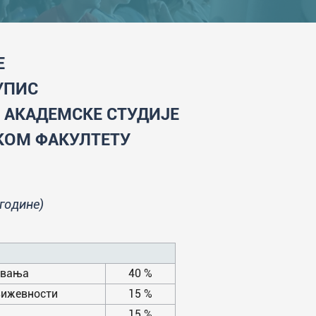
Е
УПИС
 АКАДЕМСКЕ СТУДИЈЕ
СКОМ ФАКУЛТЕТУ
 године)
овања
40 %
књижевности
15 %
15 %