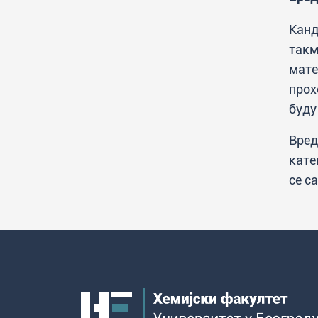
Канд
такм
мате
прох
буду
Вред
кате
се с