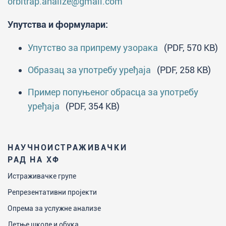
orbitrap.analize@gmail.com
Упутства и формулари:
Упутство за припрему узорака
(PDF, 570 KB)
Образац за употребу уређаја
(PDF, 258 KB)
Пример попуњеног обрасца за употребу
уређаја
(PDF, 354 KB)
НАУЧНОИСТРАЖИВАЧКИ
РАД НА ХФ
Истраживачке групе
Репрезентативни пројекти
Опрема за услужне анализе
Летње школе и обука