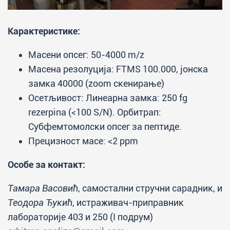
Карактеристике:
Масени опсег: 50-4000 m/z
Масена резолуција: FTMS 100.000, јонска
замка 40000 (zoom скенирање)
Осетљивост: Линеарна замка: 250 fg
rezerpina (<100 S/N). Орбитрап:
Субфемтомолски опсег за пептиде.
Прецизност масе: <2 ppm
Особе за контакт:
Тамара Васовић
, самостални стручни сарадник, и
Теодора Ђукић
, истраживач-приправник
лабораторије 403 и 250 (I подрум)