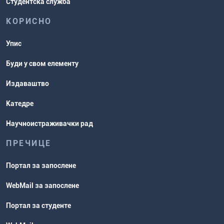
Студентска служба
КОРИСНО
Упис
Буди у свом елементу
Издаваштво
Катедре
Научноистраживачки рад
ПРЕЧИЦЕ
Портал за запослене
WebMail за запослене
Портал за студенте