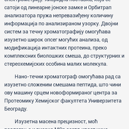
сатоји од линеарне јонске замке и Орбитрап
анализатора пружа непревазиђену количину
информација по анализираном узорку. Двојни
систем за течну хроматографију омогућава
изузетно широк опсег могућих анализа, од
модификација интактних протеина, преко
комплексних биолошких смеша, до структурних и
стереохемијских особина малих молекула.
Нано-течни хроматограф омогућава рад са
изузетно сложеним смешама пептида, што чини
ову машину срцем новоформираног центра за
Протеомику Хемијског факултета Универзитета
Београду.
Изузетна масена прецизност, моћ