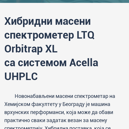
Хибридни масени
спектрометер LTQ
Orbitrap XL
са системом Acella
UHPLC
Новонабављени масени спектрометар на
Хемијском факултету у Београду је машина
врхунских перформанси, која може да обави
практично сваки задатак везан за масену
спектрометрију. Хибридна поставка, која се