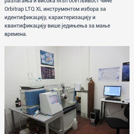
разлагања и висока MSn осетљивост чине
Orbitrap LTQ XL инструментом избора за
идентификацију, карактеризацију и
квантификацију више једињења за мање
времена.