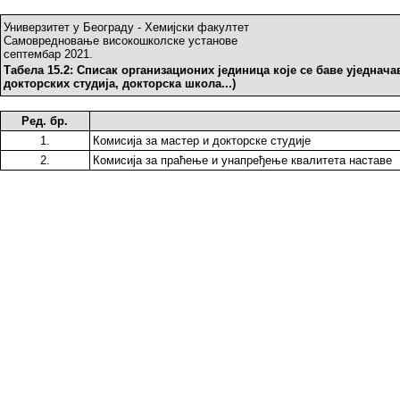
Универзитет у Београду - Хемијски факултет
Самовредновање високошколске установе
септембар 2021.
Табела 15.2: Списак организационих јединица које се баве уједнач
докторских студија, докторска школа...)
Ред. бр.
1.
Комисија за мастер и докторске студије
2.
Комисија за праћење и унапређење квалитета наставе