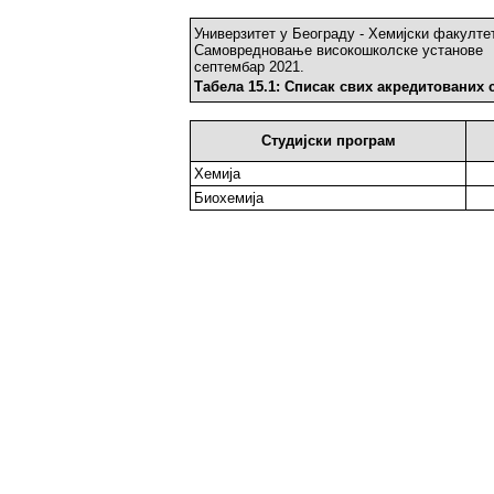
Универзитет у Београду - Хемијски факулте
Самовредновање високошколске установе
септембар 2021.
Табела 15.1: Списак свих акредитованих 
Студијски програм
Хемија
Биохемија