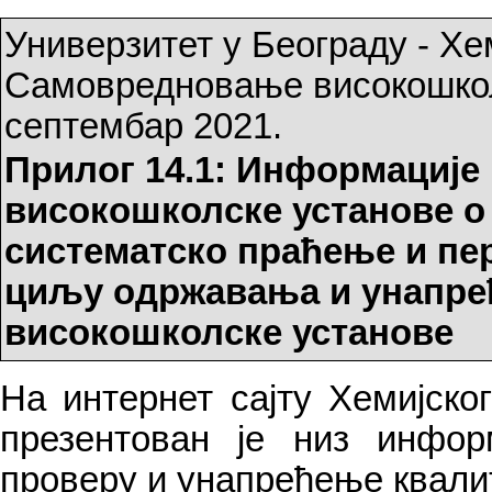
Универзитет у Београду - Хе
Самовредновање високошкол
септембар 2021.
Прилог 14.1: Информације 
високошколске установе о 
систематско праћење и пе
циљу одржавања и унапре
високошколске установе
На интернет сајту Хемијск
презентован је низ инфор
проверу и унапређење квалит