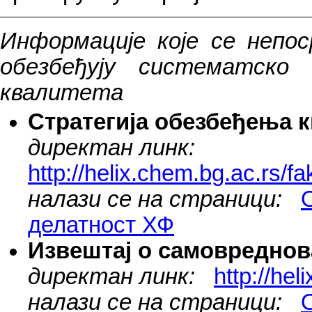
Информације које се непос
обезбеђују систематско
квалитета
Стратегија обезбеђења 
директан линк:
http://helix.chem.bg.ac.rs/fa
налази се на страници:
делатност ХФ
Извештај о самовредно
директан линк:
http://he
налази се на страници: