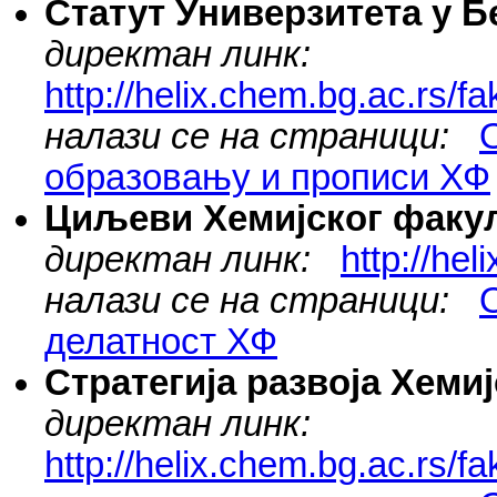
Статут Универзитета у Б
директан линк:
http://helix.chem.bg.ac.rs/
налази се на страници:
образовању и прописи ХФ
Циљеви Хемијског факу
директан линк:
http://hel
налази се на страници:
делатност ХФ
Стратегија развоја Хеми
директан линк:
http://helix.chem.bg.ac.rs/f