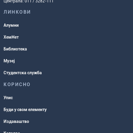
Централа: 011 / 3282-111
испита
хемије
ЛИНКОВИ
Повереник за равноправност
Студентске организације
Алумни
Студентска служба
ХемНет
Распореди активности и испитни
Библиотека
рокови
Музеј
Студентска служба
КОРИСНО
Упис
Буди у свом елементу
Издаваштво