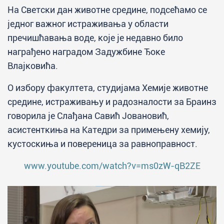
На Светски дан животне средине, подсећамо се
једног важног истраживања у области
пречишћавања воде, које је недавно било
награђено наградом Задужбине Ђоке
Влајковића.
О избору факултета, студијама Хемије животне
средине, истраживању и радозналости за Браинз
говорила је Слађана Савић Јовановић,
асистенткиња на Катедри за примењену хемију,
кустоскиња и повереница за равноправност.
www.youtube.com/watch?v=ms0zW-qB2ZE