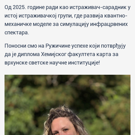
Од 2025. године ради као истраживач-сарадник у
истој истраживачкој групи, где развија квантно-
механичке моделе за симулацију инфрацрвених
спектара.
Поносни смо на Ружичине успехе који потврђују
да је диплома Хемијског факултета карта за
врхунске светске научне институције!