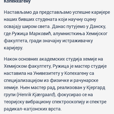
Копенхагену
Настављамо да представљамо успешне каријере
наших бивших студената који научну сцену
освајају широм света. Данас путујемо у Данску,
где
Ружица Марковић
, алумнисткиња Хемијског
факултета, гради значајну истраживачку
каријеру.
Након основних академских студија хемије на
Хемијском факултету, Ружица је мастер студије
наставила на Унивезитету у Копехагену са
специјализацијом из физичке и рачунарске
хемије. Њен мастер рад, реализован у Кјергард
групи (
Henrik Kjærgaard
), фокусирао се на
теоријску вибрациону спектроскопију и спектре
радикал-катјонских врста.