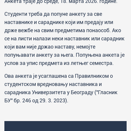
Анкета траје до среде, 18. марта 2026. године.
Студенти треба да попуне анкету за све
наставнике и сараднике који им предају или
држе вежбе на свим предметима понаособ. Ако
се на листи налази неки наставник или сарадник
који вам није држао наставу, немојте
попуњавати анкету за њега. Попуњена анкета је
услов за упис предмета из летњег семестра.
Ова анкета је усаглашена са Правилником о
студентском вредновању наставника и
сарадника Универзитета у Београду ("Гласник
БУ" бр. 246 од 29. 3. 2023).