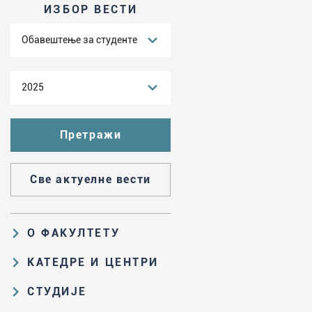
ИЗБОР ВЕСТИ
Обавештење за студенте
2025
Све актуелне вести
О ФАКУЛТЕТУ
Образовна и научна делатност
КАТЕДРЕ И ЦЕНТРИ
Организациона и управљачка
Катедра за аналитичку хемију
СТУДИЈЕ
структура
Катедра за биохемију