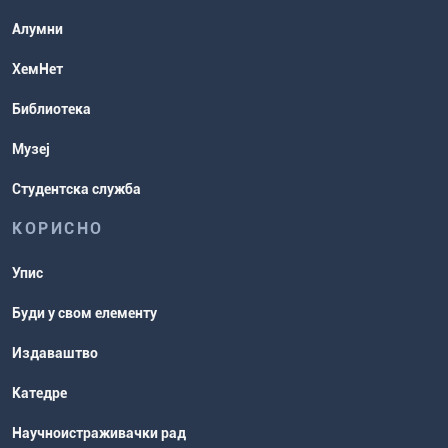
Студентске организације
Алумни
Студентска служба
ХемНет
Распореди активности и испитни
Библиотека
рокови
Музеј
Студентска служба
КОРИСНО
Упис
Буди у свом елементу
Издаваштво
Катедре
Научноистраживачки рад