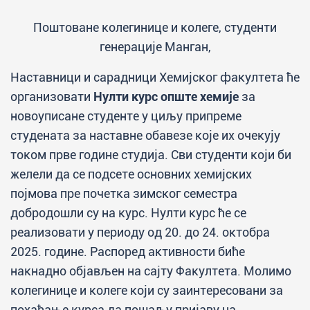
Поштоване колегинице и колеге, студенти
генерације Манган,
Наставници и сарадници Хемијског факултета ће
организовати
Нулти курс опште хемије
за
новоуписане студенте у циљу припреме
студената за наставне обавезе које их очекују
током прве године студија. Сви студенти који би
желели да се подсете основних хемијских
појмова пре почетка зимског семестра
добродошли су на курс. Нулти курс ће се
реализовати у периоду од 20. до 24. октобра
2025. године. Распоред активности биће
накнадно објављен на сајту Факултета. Молимо
колегинице и колеге који су заинтересовани за
похађање курса да пошаљу пријаву на