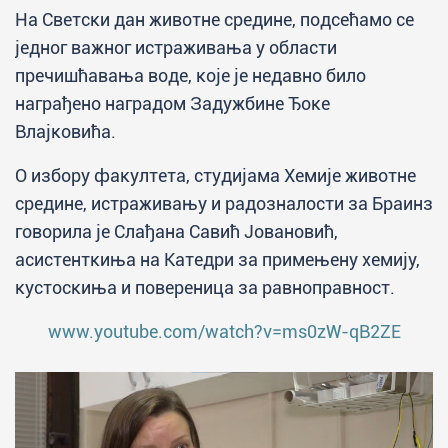
На Светски дан животне средине, подсећамо се
једног важног истраживања у области
пречишћавања воде, које је недавно било
награђено наградом Задужбине Ђоке
Влајковића.
О избору факултета, студијама Хемије животне
средине, истраживању и радозналости за Браинз
говорила је Слађана Савић Јовановић,
асистенткиња на Катедри за примењену хемију,
кустоскиња и повереница за равноправност.
www.youtube.com/watch?v=ms0zW-qB2ZE