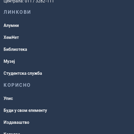
Централа: 011 / 3282-111
испита
хемије
ЛИНКОВИ
Повереник за равноправност
Студентске организације
Алумни
Студентска служба
ХемНет
Распореди активности и испитни
Библиотека
рокови
Музеј
Студентска служба
КОРИСНО
Упис
Буди у свом елементу
Издаваштво